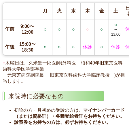
月
火
水
木
金
土
○
9:00〜
午前
○
○
○
○
○
〜
12:00
13:00
15:00〜
午後
○
○
○
休診
○
休診
18:30
○
木曜日は、久米進一郎医師(外科医 昭和49年旧東京医科
歯科大学医学部卒業
元東芝病院副院長 旧東京医科歯科大学臨床教授 )が担
当します。
来院時に必要なもの
初診の方・月初めの受診の方は、
マイナンバーカード
（または資格証）・各種受給者証
をお持ちください。
診察券
をお持ちの方は、必ずお持ちください。