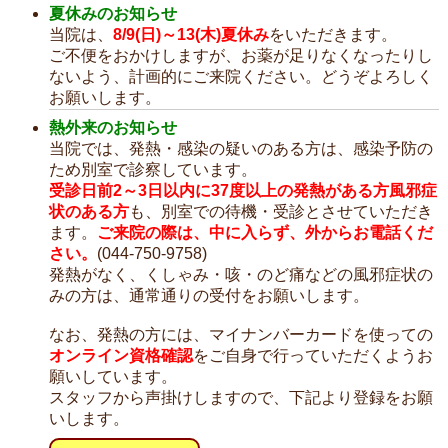
夏休みのお知らせ
当院は、
8/9(日)～13(木)夏休み
をいただきます。
ご不便をおかけしますが、お薬が足りなくなったりし
ないよう、計画的にご来院ください。どうぞよろしく
お願いします。
熱外来のお知らせ
当院では、発熱・感染の疑いのある方は、感染予防の
ため別室で診察しています。
受診日前2～3日以内に37度以上の発熱がある方風邪症
状のある方
も、別室での待機・受診とさせていただき
ます。
ご来院の際は、中に入らず、外からお電話くだ
さい。
(044-750-9758)
発熱がなく、くしゃみ・咳・のど痛などの風邪症状の
みの方は、通常通りの受付をお願いします。
なお、発熱の方には、マイナンバーカードを使っての
オンライン資格確認
をご自身で行っていただくようお
願いしています。
スタッフから声掛けしますので、下記より登録をお願
いします。